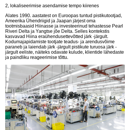
2, lokaliseerimise asendamise tempo kiirenes
Alates 1990. aastatest on Euroopas tuntud pistikutootjad,
Ameerika Ühendriigid ja Jaapan järjest oma
tootmisbaasid Hiinasse ja investeerinud tehastesse Pearl
Riveri Delta ja Yangtse jõe Delta. Selles kontekstis
kasvavad Hiina eraühendusettevõtted järk -järgult.
Kodumajapidamiste tootjate teadus- ja arendusvõime
paraneb ja laiendab järk -järgult pistikute turuosa järk -
järgult eeliste, näiteks odavate kulude, klientide lähedaste
ja paindliku reageerimise tõttu.