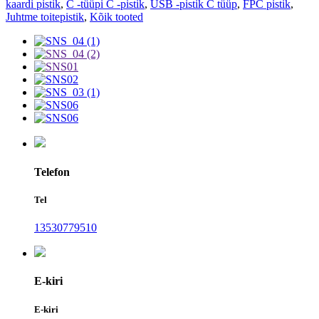
kaardi pistik
,
C -tüüpi C -pistik
,
USB -pistik C tüüp
,
FPC pistik
,
Juhtme toitepistik
,
Kõik tooted
Telefon
Tel
13530779510
E-kiri
E-kiri