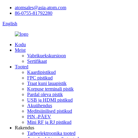
atomsales@asia-atom.com
86-0755-81792280
English
Kodu
Meist
Vabrikuekskursioon
Sertifikaat
Tooted
Kaardipistikud
FPC pistikud
Traat kuni lauapistik
Korpuse terminali pistik
Pardal oleva pistik
USB ja HDMI pistikud
Akuühendus
Meditsiinilised pistikud
PIN -PÄEV
Mini RF ja RJ pistikud
Rakendus
Tarbeelektroonika tooted