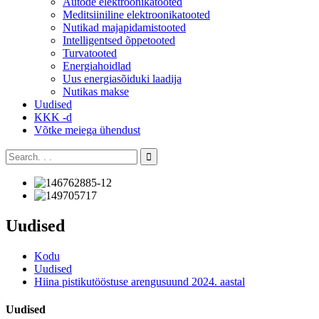
Autode elektroonikatooted
Meditsiiniline elektroonikatooted
Nutikad majapidamistooted
Intelligentsed õppetooted
Turvatooted
Energiahoidlad
Uus energiasõiduki laadija
Nutikas makse
Uudised
KKK -d
Võtke meiega ühendust
Uudised
Kodu
Uudised
Hiina pistikutööstuse arengusuund 2024. aastal
Uudised