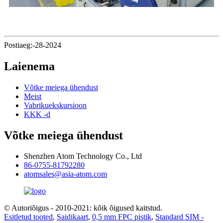
Postiaeg:-28-2024
Laienema
Võtke meiega ühendust
Meist
Vabrikuekskursioon
KKK -d
Võtke meiega ühendust
Shenzhen Atom Technology Co., Ltd
86-0755-81792280
atomsales@asia-atom.com
© Autoriõigus - 2010-2021: kõik õigused kaitstud.
Esitletud tooted
,
Saidikaart
,
0,5 mm FPC pistik
,
Standard SIM -