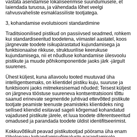
vastata asendamise lokaliseerimise suundumusele, et
laiendada turuosa, ja vähendada lõhet veelgi
rahvusvaheliste esmaklassiliste tootjatega.
3, kohandamise evolutsiooni standardimine
Traditsioonilised pistikud on passiivsed seadmed, rohkem
kui standardiseeritud toodetena, viimastel aastatel, koos
järgnevate toodete isikupärastatud kujundamisega ja
funktsionaalse rikkuse, struktuurilise keerukuse
kujundamisega, nii et nõudluse kohandamise ülesvoolu
pistikute ja muude põhikomponentide jaoks järk -järgult
suurenes.
Ühest küljest, kuna allavoolu tooted muutuvad üha
intelligentsemaks, on klientidel pistiku kuju, suuruse ja
funktsiooni jaoks mitmekesisemad nõuded; Teisest küljest
on järgneva tööstuse suureneva kontsentratsiooni tõttu
saanud erinevate segmentide juhtivad ettevõtted pistikute
tootjate peamiste teenuste peamisteks klientideks ning
sellised kliendid esitavad sageli kõrgemad kohandatud
vajadused pistikute järele, et luua toodete diferentseeritud
omadused ja parandada toodete üldist identifitseerimist.
Kokkuvõtlikult peavad pistikutootjad pöörama üha enam
tähelepanu kohandamisvõimaluste parandamisele,