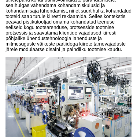
sealhulgas vähendama kohandamiskulusid ja
kohandamisaja lühendamist, nii et suurt hulka kohandatud
tooteid saab turule kiiresti reklaamida. Selles kontekstis
peavad pistikutootjad omama kohandatud teenuse
eeliseid kogu tootearenduse, protsesside tootmise
protsessis ja saavutama klientide vajadused kiiresti
põhjalike ühendustehnoloogia lahenduste ja
mitmesuguste väikeste partiidega kiirete tarnevajaduste
järele modulaarse disaini ja paindliku tootmise kaudu.