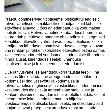
Praegu domineerivad tipptasemel pistikuturul endiselt
rahvusvahelised esmaklassilised tootjad, kuid kohalike
ettevõtete allavoolu tõus on edendanud ka kodumaiste
tootjate kasvu. Rahvusvaheline kaubanduse hõõrumine
suurendab piiriüleseid hangete ebakindlust, nii järgmised
kohalikud ettevõtted vähendavad toorainekulusid kui ka
tarnijad on lähedased tootmisvajadusele, seega kipuvad
üha rohkem ja rohkem kohalikke ettevõtteid ostma samas
kvaliteedistandardeid soodsamate kodumaiste ühenduste
hinna alusel, kiirendades seeläbi ühenduse
lokaliseerimise ja lokaliseerimise edendamist.
Uue rahvusvahelise arenguolukorra taustal teeb Hiina
valitsus üles ehitada uue arengumudeli, mis põhineb
kodumaisel ringlussevõtul ja kodumaise ja
rahvusvahelise ringlussevõtu vastastikusel edendamisel,
keskendudes tööstus- ja tarneahelate stabiilsuse ja
konkurentsivõime parandamisele. Seetõttu eeldatakse, et
asendamise lokaliseerimine muutub hiljutises
tööstusarengus oluliseks küsimuseks, nii et kodumaised
tootjad saavad praegusest arendusaknast aru saada,