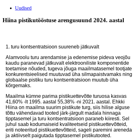
Uudised
Hiina pistikutööstuse arengusuund 2024. aastal
1. turu kontsentratsioon suureneb jätkuvalt
Alamvoolu turu arendamise ja edenemise pideva veojõu
kaudu paranevad jätkuvalt elektrooniliste komponentide
toetamise nõuded, tugeva jõuga maailmatasemel tootjate
konkurentsieelised muutuvad üha silmapaistvamaks ning
globaalse pistiku turu kontsentratsioon muutub üha
kõrgemaks.
Maailma kümne parima pistikuettevõtte turuosa kasvas
41,60% -lt 1995. aastal 55,38% -ni 2021. aastal. Ehkki
Hiina on maailma suurim pistikute turg, siis hilise alguse
tõttu vähendavad tooted järk-järgult madala hinnaga
tipptasemel ja turu kontsentratsioon paraneb kiiresti. Sel
juhul saab kodumaiseid kvaliteetseid pistikuettevõtteid,
eriti noteeritud pistikuettevõtteid, sageli paremini areneda
ja aktiivselt paigutada tipptasemel pistikutooted.