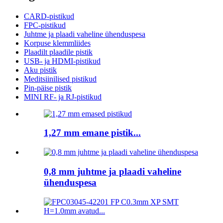
CARD-pistikud
FPC-pistikud
Juhtme ja plaadi vaheline ühenduspesa
Korpuse klemmliides
Plaadilt plaadile pistik
USB- ja HDMI-pistikud
Aku pistik
Meditsiinilised pistikud
Pin-päise pistik
MINI RF- ja RJ-pistikud
1,27 mm emane pistik...
0,8 mm juhtme ja plaadi vaheline
ühenduspesa