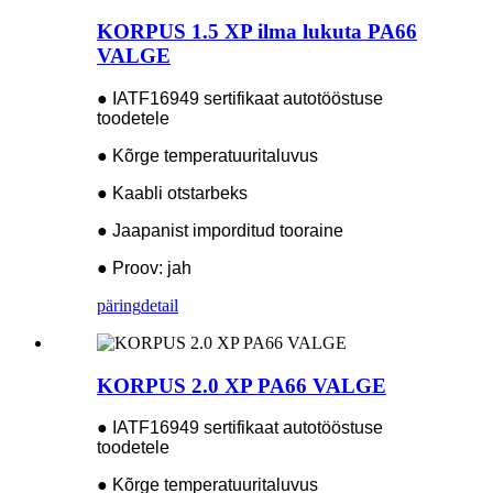
KORPUS 1.5 XP ilma lukuta PA66
VALGE
● IATF16949 sertifikaat autotööstuse
toodetele
● Kõrge temperatuuritaluvus
● Kaabli otstarbeks
● Jaapanist imporditud tooraine
● Proov: jah
päring
detail
KORPUS 2.0 XP PA66 VALGE
● IATF16949 sertifikaat autotööstuse
toodetele
● Kõrge temperatuuritaluvus