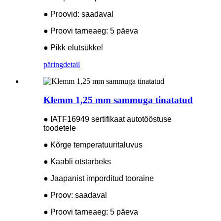
● Proovid: saadaval
● Proovi tarneaeg: 5 päeva
● Pikk elutsükkel
päring
detail
Klemm 1,25 mm sammuga tinatatud
● IATF16949 sertifikaat autotööstuse
toodetele
● Kõrge temperatuuritaluvus
● Kaabli otstarbeks
● Jaapanist imporditud tooraine
● Proov: saadaval
● Proovi tarneaeg: 5 päeva