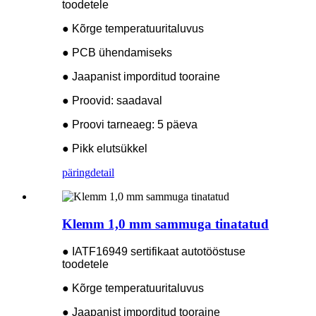
toodetele
● Kõrge temperatuuritaluvus
● PCB ühendamiseks
● Jaapanist imporditud tooraine
● Proovid: saadaval
● Proovi tarneaeg: 5 päeva
● Pikk elutsükkel
päring
detail
Klemm 1,0 mm sammuga tinatatud
● IATF16949 sertifikaat autotööstuse
toodetele
● Kõrge temperatuuritaluvus
● Jaapanist imporditud tooraine