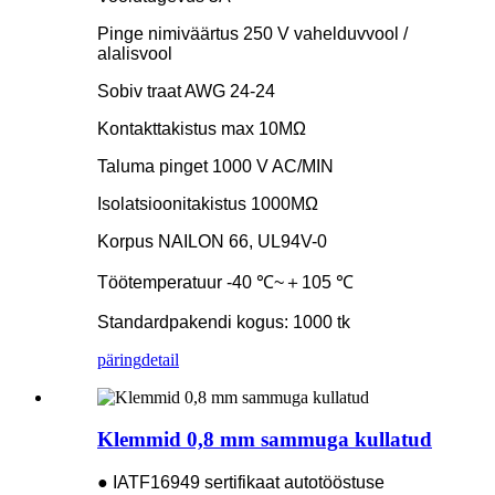
Pinge nimiväärtus 250 V vahelduvvool /
alalisvool
Sobiv traat AWG 24-24
Kontakttakistus max 10MΩ
Taluma pinget 1000 V AC/MIN
Isolatsioonitakistus 1000MΩ
Korpus NAILON 66, UL94V-0
Töötemperatuur -40 ℃~＋105 ℃
Standardpakendi kogus: 1000 tk
päring
detail
Klemmid 0,8 mm sammuga kullatud
● IATF16949 sertifikaat autotööstuse