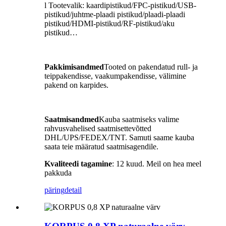
l Tootevalik: kaardipistikud/FPC-pistikud/USB-
pistikud/juhtme-plaadi pistikud/plaadi-plaadi
pistikud/HDMI-pistikud/RF-pistikud/aku
pistikud…
Pakkimisandmed
Tooted on pakendatud rull- ja
teippakendisse, vaakumpakendisse, välimine
pakend on karpides.
Saatmisandmed
Kauba saatmiseks valime
rahvusvahelised saatmisettevõtted
DHL/UPS/FEDEX/TNT. Samuti saame kauba
saata teie määratud saatmisagendile.
Kvaliteedi tagamine
: 12 kuud. Meil ​​on hea meel
pakkuda
päring
detail