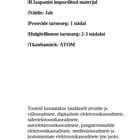
l
R
Jaapanist imporditud materjal
l
Näidis: Jah
l
Proovide tarneaeg: 1 nädal
l
Hulgitellimuse tarneaeg: 2-3 nädalat
l
T
kaubamärk: ATOM
Tooteid kasutatakse laialdaselt arvutite ja
välisseadmete, digitaalsete elektroonikaseadmete,
sideelektroonikaseadmete,
autoelektroonikaseadmete, pangaterminalide
elektroonikaseadmete, meditsiiniseadmete ja
kodumasinate elektroonikaseadmete jms jaoks.