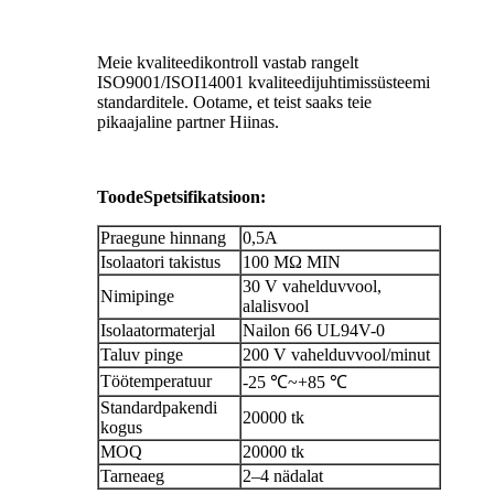
Meie kvaliteedikontroll vastab rangelt
ISO9001/ISOI14001 kvaliteedijuhtimissüsteemi
standarditele. Ootame, et teist saaks teie
pikaajaline partner Hiinas.
Toode
Spetsifikatsioon:
Praegune hinnang
0,5A
Isolaatori takistus
100 MΩ MIN
30 V vahelduvvool,
Nimipinge
alalisvool
Isolaatormaterjal
Nailon 66 UL94V-0
Taluv pinge
200 V vahelduvvool/minut
Töötemperatuur
-25 ℃~+85 ℃
Standardpakendi
20000 tk
kogus
MOQ
20000 tk
Tarneaeg
2–4 nädalat