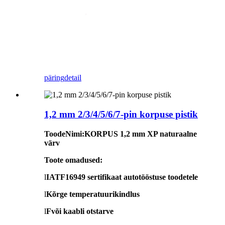
päring
detail
1,2 mm 2/3/4/5/6/7-pin korpuse pistik
Toode
Nimi
:
KORPUS 1,2 mm XP naturaalne
värv
Toote omadused:
l
IATF16949 sertifikaat autotööstuse toodetele
l
Kõrge temperatuurikindlus
l
F
või kaabli otstarve