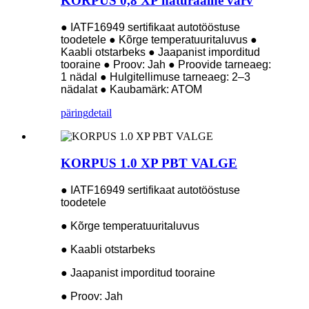
KORPUS 0,8 XP naturaalne värv
● IATF16949 sertifikaat autotööstuse
toodetele
● Kõrge temperatuuritaluvus
●
Kaabli otstarbeks
● Jaapanist imporditud
tooraine
● Proov: Jah
● Proovide tarneaeg:
1 nädal
● Hulgitellimuse tarneaeg: 2–3
nädalat
● Kaubamärk: ATOM
päring
detail
KORPUS 1.0 XP PBT VALGE
● IATF16949 sertifikaat autotööstuse
toodetele
● Kõrge temperatuuritaluvus
● Kaabli otstarbeks
● Jaapanist imporditud tooraine
● Proov: Jah