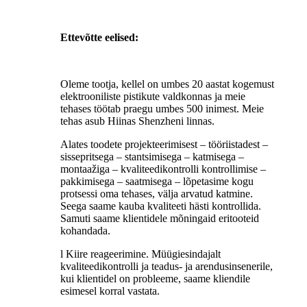
Ettevõtte eelised:
Oleme tootja, kellel on umbes 20 aastat kogemust
elektrooniliste pistikute valdkonnas ja meie
tehases töötab praegu umbes 500 inimest. Meie
tehas asub Hiinas Shenzheni linnas.
Alates toodete projekteerimisest – tööriistadest –
sissepritsega – stantsimisega – katmisega –
montaažiga – kvaliteedikontrolli kontrollimise –
pakkimisega – saatmisega – lõpetasime kogu
protsessi oma tehases, välja arvatud katmine.
Seega saame kauba kvaliteeti hästi kontrollida.
Samuti saame klientidele mõningaid eritooteid
kohandada.
l Kiire reageerimine. Müügiesindajalt
kvaliteedikontrolli ja teadus- ja arendusinsenerile,
kui klientidel on probleeme, saame kliendile
esimesel korral vastata.