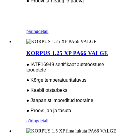
● Proovi tarneaeg: 3 päeva
päring
detail
KORPUS 1.25 XP PA66 VALGE
● IATF16949 sertifikaat autotööstuse
toodetele
● Kõrge temperatuuritaluvus
● Kaabli otstarbeks
● Jaapanist imporditud tooraine
● Proov: jah ja tasuta
päring
detail