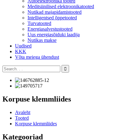
Autoelektroonika tooted
Meditsiinilised elektroonikatooted
Nutikad majapidamistooted
Intelligentsed õppetooted
Turvatooted
Energiasalvestustooted
Uus energiasõiduki laadija
Nutikas makse
Uudised
KKK
Võta meiega ühendust
Korpuse klemmliides
Avaleht
Tooted
Korpuse klemmliides
Kategooriad