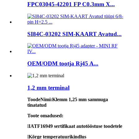
FPC03045-42201 FP C0.3mm X...
SI84C-03202 SIM-KAART Avatud...
OEM/ODM tootja Rj45 A...
1,2 mm terminal
Toode
Nimi
:
Klemm 1,25 mm sammuga
tinatatud
Toote omadused:
l
IATF16949 sertifikaat autotööstuse toodetele
l
Kõrge temperatuurikindlus