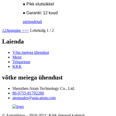
● Pikk elutsükkel
● Garantii: 12 kuud
päring
detail
1
2
Järgmine >
>>
Lehekülg 1 / 2
Laienda
Võta meiega ühendust
Meist
Tehasetuur
KKK
võtke meiega ühendust
Shenzhen Atom Technology Co., Ltd.
86-0755-81792280
atomsales@asia-atom.com
© Autoriõigus - 2010-2021: Kõik õigused kaitstud.