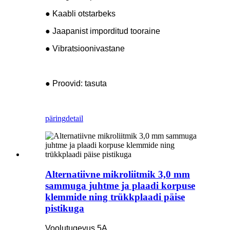
● Kaabli otstarbeks
● Jaapanist imporditud tooraine
● Vibratsioonivastane
● Proovid: tasuta
päring
detail
Alternatiivne mikroliitmik 3,0 mm
sammuga juhtme ja plaadi korpuse
klemmide ning trükkplaadi päise
pistikuga
Voolutugevus 5A