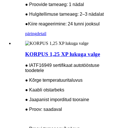
● Proovide tarneaeg: 1 nädal
● Hulgitellimuse tarneaeg: 2–3 nädalat
●
Kiire reageerimine: 24 tunni jooksul
päring
detail
KORPUS 1,25 XP lukuga valge
● IATF16949 sertifikaat autotööstuse
toodetele
● Kõrge temperatuuritaluvus
● Kaabli otstarbeks
● Jaapanist imporditud tooraine
● Proov: saadaval