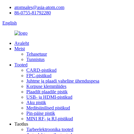
atomsales@asia-atom.com
86-0755-81792280
English
Avaleht
Meist
Tehasetuur
Tunnistus
Tooted
CARD-pistikud
FPC-pistikud
Juhtme ja plaadi vaheline ühenduspesa
Korpuse klemmliides
Plaadilt plaadile pistik
USB- ja HDMI-pistikud
Aku pistik
Meditsiinilised pistikud
Pin-päise pistik
MINI RF- ja RJ-pistikud
Taotlus
Tarbeelektroonika tooted