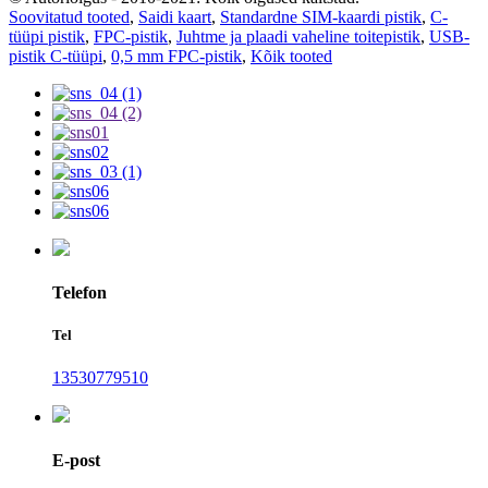
Soovitatud tooted
,
Saidi kaart
,
Standardne SIM-kaardi pistik
,
C-
tüüpi pistik
,
FPC-pistik
,
Juhtme ja plaadi vaheline toitepistik
,
USB-
pistik C-tüüpi
,
0,5 mm FPC-pistik
,
Kõik tooted
Telefon
Tel
13530779510
E-post