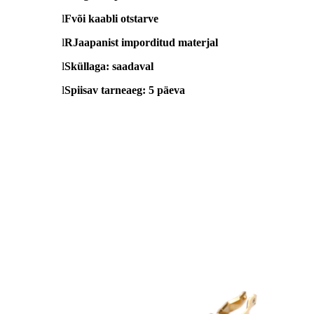
l
F
või kaabli otstarve
l
R
Jaapanist imporditud materjal
l
S
küllaga: saadaval
l
S
piisav tarneaeg: 5 päeva