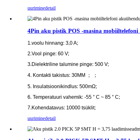
uurimine
detail
4Pin aku pistik POS -masina mobiiltelefon
1.voolu hinnang: 3,0 A;
2.Vool pinge: 60 V;
3.Dielektriline talumine pinge: 500 V;
4. Kontakti takistus: 30MM ； ；
5. Insulatsioonikindlus: 500mΩ;
6. Temperatuuri vahemik: -55 ° C ~ 85 ° C;
7.Kohendatavus: 10000 tsüklit;
uurimine
detail