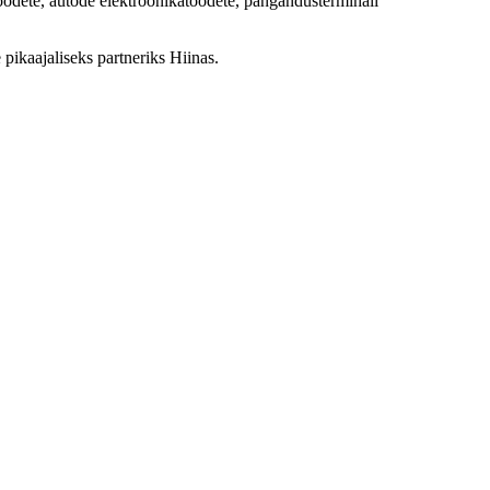
atoodete, autode elektroonikatoodete, pangandusterminali
pikaajaliseks partneriks Hiinas.