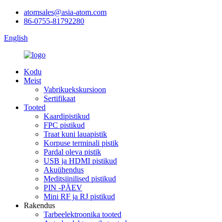
atomsales@asia-atom.com
86-0755-81792280
English
Kodu
Meist
Vabrikuekskursioon
Sertifikaat
Tooted
Kaardipistikud
FPC pistikud
Traat kuni lauapistik
Korpuse terminali pistik
Pardal oleva pistik
USB ja HDMI pistikud
Akuühendus
Meditsiinilised pistikud
PIN -PÄEV
Mini RF ja RJ pistikud
Rakendus
Tarbeelektroonika tooted