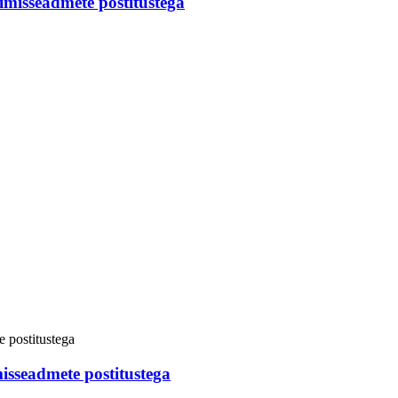
misseadmete postitustega
isseadmete postitustega