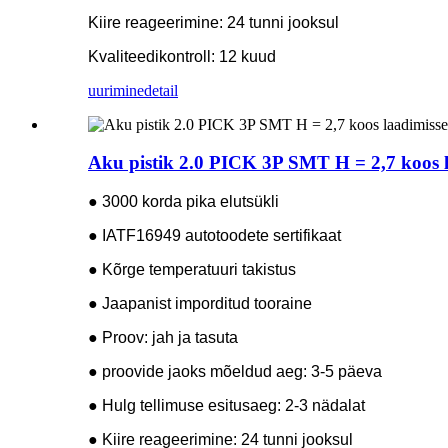
Kiire reageerimine: 24 tunni jooksul
Kvaliteedikontroll: 12 kuud
uurimine
detail
Aku pistik 2.0 PICK 3P SMT H = 2,7 koos l
● 3000 korda pika elutsükli
● IATF16949 autotoodete sertifikaat
● Kõrge temperatuuri takistus
● Jaapanist imporditud tooraine
● Proov: jah ja tasuta
● proovide jaoks mõeldud aeg: 3-5 päeva
● Hulg tellimuse esitusaeg: 2-3 nädalat
● Kiire reageerimine: 24 tunni jooksul