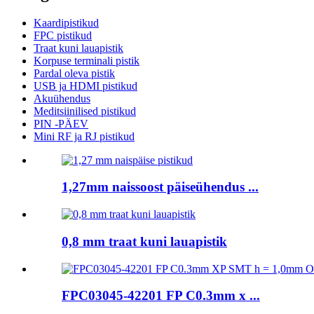
Kaardipistikud
FPC pistikud
Traat kuni lauapistik
Korpuse terminali pistik
Pardal oleva pistik
USB ja HDMI pistikud
Akuühendus
Meditsiinilised pistikud
PIN -PÄEV
Mini RF ja RJ pistikud
1,27mm naissoost päiseühendus ...
0,8 mm traat kuni lauapistik
FPC03045-42201 FP C0.3mm x ...