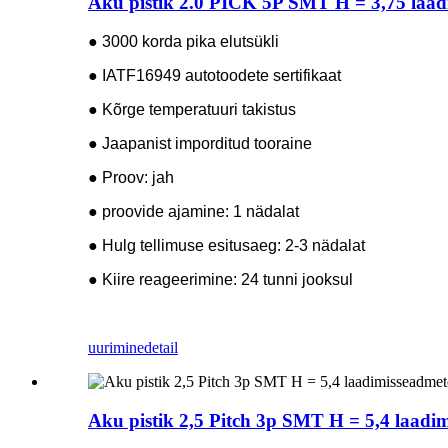
Aku pistik 2.0 PICK 5P SMT H = 3,75 laadi
● 3000 korda pika elutsükli
● IATF16949 autotoodete sertifikaat
● Kõrge temperatuuri takistus
● Jaapanist imporditud tooraine
● Proov: jah
● proovide ajamine: 1 nädalat
● Hulg tellimuse esitusaeg: 2-3 nädalat
● Kiire reageerimine: 24 tunni jooksul
uurimine
detail
Aku pistik 2,5 Pitch 3p SMT H = 5,4 laadim