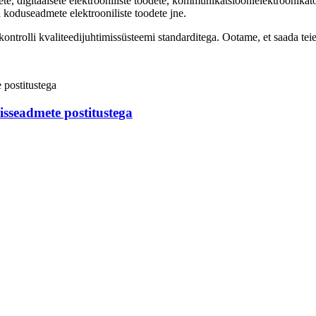
odete, digitaalsete elektrooniliste toodete, kommunikatsioonielektroonik
a koduseadmete elektrooniliste toodete jne.
rolli kvaliteedijuhtimissüsteemi standarditega. Ootame, et saada teie 
isseadmete postitustega