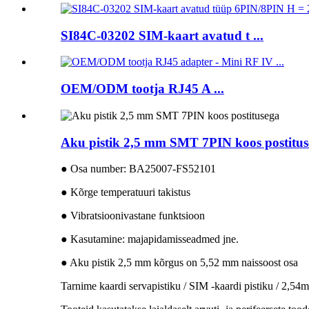
SI84C-03202 SIM-kaart avatud t ...
OEM/ODM tootja RJ45 A ...
Aku pistik 2,5 mm SMT 7PIN koos postitus
● Osa number: BA25007-FS52101
● Kõrge temperatuuri takistus
● Vibratsioonivastane funktsioon
● Kasutamine: majapidamisseadmed jne.
● Aku pistik 2,5 mm kõrgus on 5,52 mm naissoost osa
Tarnime kaardi servapistiku / SIM -kaardi pistiku / 2,54