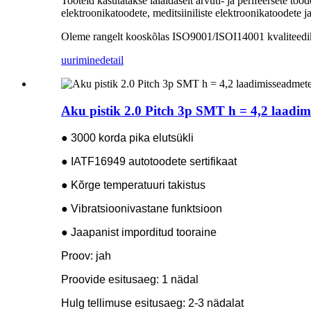
Tooteid kasutatakse laialdaselt arvuti- ja perifeersete to
elektroonikatoodete, meditsiiniliste elektroonikatoodete j
Oleme rangelt kooskõlas ISO9001/ISOI14001 kvaliteedikont
uurimine
detail
Aku pistik 2.0 Pitch 3p SMT h = 4,2 laadim
● 3000 korda pika elutsükli
● IATF16949 autotoodete sertifikaat
● Kõrge temperatuuri takistus
● Vibratsioonivastane funktsioon
● Jaapanist imporditud tooraine
Proov: jah
Proovide esitusaeg: 1 nädal
Hulg tellimuse esitusaeg: 2-3 nädalat