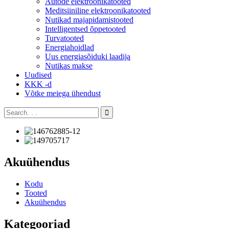
Autode elektroonikatooted
Meditsiiniline elektroonikatooted
Nutikad majapidamistooted
Intelligentsed õppetooted
Turvatooted
Energiahoidlad
Uus energiasõiduki laadija
Nutikas makse
Uudised
KKK -d
Võtke meiega ühendust
Akuühendus
Kodu
Tooted
Akuühendus
Kategooriad