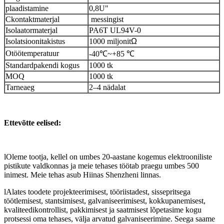
plaadistamine
0,8U
"
C
kontaktmaterjal
messingist
Isolaatormaterjal
PA6T UL94V-0
Isolatsioonitakistus
1000 miljonit
Ω
O
töötemperatuur
-40
℃~+85 ℃
Standardpakendi kogus
1000 tk
MOQ
1000 tk
Tarneaeg
2–4 nädalat
Ettevõtte eelised:
l
Oleme tootja, kellel on umbes 20-aastane kogemus elektrooniliste
pistikute valdkonnas ja meie tehases töötab praegu umbes 500
inimest. Meie tehas asub Hiinas Shenzheni linnas.
l
Alates toodete projekteerimisest, tööriistadest, sissepritsega
töötlemisest, stantsimisest, galvaniseerimisest, kokkupanemisest,
kvaliteedikontrollist, pakkimisest ja saatmisest lõpetasime kogu
protsessi oma tehases, välja arvatud galvaniseerimine. Seega saame