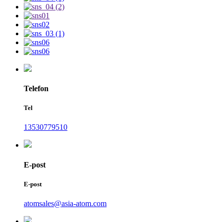
Telefon
Tel
13530779510
E-post
E-post
atomsales@asia-atom.com