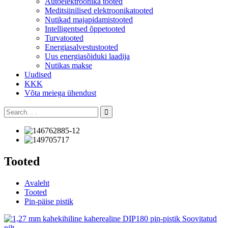
Autoelektroonika tooted
Meditsiinilised elektroonikatooted
Nutikad majapidamistooted
Intelligentsed õppetooted
Turvatooted
Energiasalvestustooted
Uus energiasõiduki laadija
Nutikas makse
Uudised
KKK
Võta meiega ühendust
Tooted
Avaleht
Tooted
Pin-päise pistik