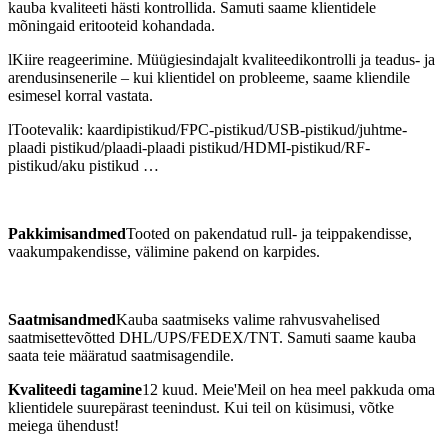
kauba kvaliteeti hästi kontrollida. Samuti saame klientidele
mõningaid eritooteid kohandada.
l
Kiire reageerimine. Müügiesindajalt kvaliteedikontrolli ja teadus- ja
arendusinsenerile – kui klientidel on probleeme, saame kliendile
esimesel korral vastata.
l
Tootevalik: kaardipistikud/FPC-pistikud/USB-pistikud/juhtme-
plaadi pistikud/plaadi-plaadi pistikud/HDMI-pistikud/RF-
pistikud/aku pistikud …
Pakkimisandmed
Tooted on pakendatud rull- ja teippakendisse,
vaakumpakendisse, välimine pakend on karpides.
Saatmisandmed
Kauba saatmiseks valime rahvusvahelised
saatmisettevõtted DHL/UPS/FEDEX/TNT. Samuti saame kauba
saata teie määratud saatmisagendile.
Kvaliteedi tagamine
12 kuud. Meie
'
Meil on hea meel pakkuda oma
klientidele suurepärast teenindust. Kui teil on küsimusi, võtke
meiega ühendust!