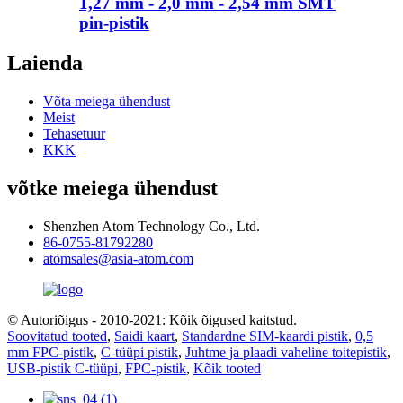
1,27 mm - 2,0 mm - 2,54 mm SMT
pin-pistik
Laienda
Võta meiega ühendust
Meist
Tehasetuur
KKK
võtke meiega ühendust
Shenzhen Atom Technology Co., Ltd.
86-0755-81792280
atomsales@asia-atom.com
© Autoriõigus - 2010-2021: Kõik õigused kaitstud.
Soovitatud tooted
,
Saidi kaart
,
Standardne SIM-kaardi pistik
,
0,5
mm FPC-pistik
,
C-tüüpi pistik
,
Juhtme ja plaadi vaheline toitepistik
,
USB-pistik C-tüüpi
,
FPC-pistik
,
Kõik tooted