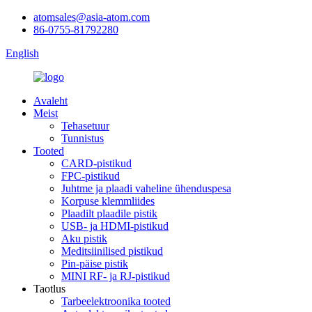
atomsales@asia-atom.com
86-0755-81792280
English
Avaleht
Meist
Tehasetuur
Tunnistus
Tooted
CARD-pistikud
FPC-pistikud
Juhtme ja plaadi vaheline ühenduspesa
Korpuse klemmliides
Plaadilt plaadile pistik
USB- ja HDMI-pistikud
Aku pistik
Meditsiinilised pistikud
Pin-päise pistik
MINI RF- ja RJ-pistikud
Taotlus
Tarbeelektroonika tooted