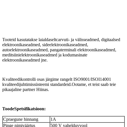
Tooteid kasutatakse laialdaselt
c
arvuti- ja välisseadmed, digitaalsed
elektroonikaseadmed, sideelektroonikaseadmed,
autoelektroonikaseadmed, pangaterminali elektroonikaseadmed,
meditsiinielektroonikaseadmed ja kodumasinate
elektroonikaseadmed jne.
Kvaliteedikontrolli osas järgime rangelt ISO9001/ISOI14001
kvaliteedijuhtimissüsteemi standardeid.
Ootame, et teist saab teie
pikaajaline partner Hiinas.
Toode
Spetsifikatsioon:
C
praegune hinnang
1A
Pinge nimiväärtus
500 V vahelduvvool