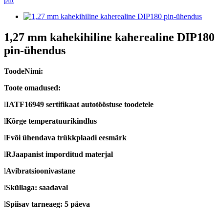
1,27 mm kahekihiline kaherealine DIP180
pin-ühendus
Toode
Nimi
:
Toote omadused:
l
IATF16949 sertifikaat autotööstuse toodetele
l
Kõrge temperatuurikindlus
l
F
või ühendava trükkplaadi eesmärk
l
R
Jaapanist imporditud materjal
l
A
vibratsioonivastane
l
S
küllaga: saadaval
l
S
piisav tarneaeg: 5 päeva